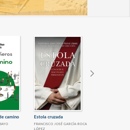
La Misa para niñ
CAYETANO TABERNE
de camino
Estola cruzada
 BAYO
FRANCISCO JOSÉ GARCÍA-ROCA
LÓPEZ