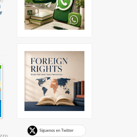
l
 y
Síguenos en Twitter
UZZO