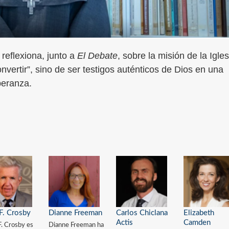
 reflexiona, junto a
El Debate
, sobre la misión de la Igles
nvertir”, sino de ser testigos auténticos de Dios en una
peranza.
F. Crosby
Dianne Freeman
Carlos Chiclana
Elizabeth
Actis
Camden
F. Crosby es
Dianne Freeman ha