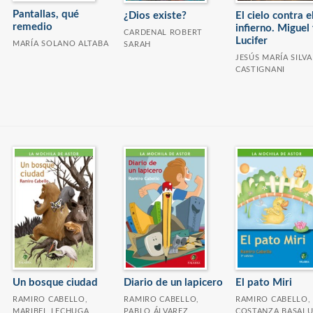
Pantallas, qué
¿Dios existe?
El cielo contra e
remedio
infierno. Miguel
CARDENAL ROBERT
Lucifer
MARÍA SOLANO ALTABA
SARAH
JESÚS MARÍA SILVA
CASTIGNANI
Diario de un lapicero
El pato Miri
Un bosque ciudad
RAMIRO CABELLO,
RAMIRO CABELLO,
RAMIRO CABELLO,
PABLO ÁLVAREZ
COSTANZA BASAL
MARIBEL LECHUGA