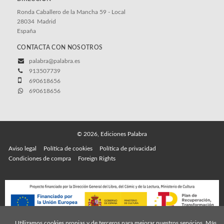
Ronda Caballero de la Mancha 59 - Local
28034
Madrid
España
CONTACTA CON NOSOTROS
palabra@palabra.es
913507739
690618656
690618656
© 2026, Ediciones Palabra
Aviso legal
Política de cookies
Política de privacidad
Condiciones de compra
Foreign Rights
Utilizamos cookies propias y de terceros para mejorar nuestros servicios. Más