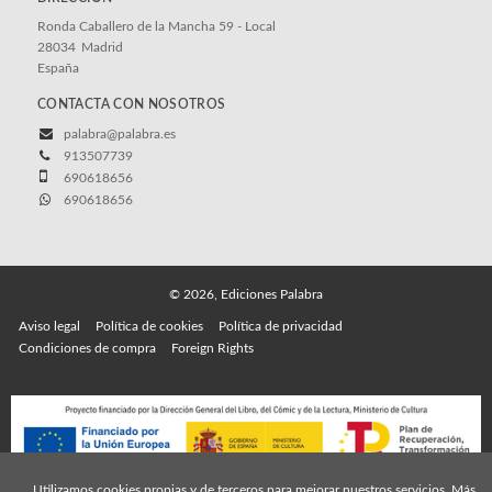
Ronda Caballero de la Mancha 59 - Local
28034
Madrid
España
CONTACTA CON NOSOTROS
palabra@palabra.es
913507739
690618656
690618656
© 2026, Ediciones Palabra
Aviso legal
Política de cookies
Política de privacidad
Condiciones de compra
Foreign Rights
Utilizamos cookies propias y de terceros para mejorar nuestros servicios. Más