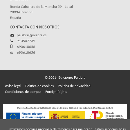
Ronda Caballero de la Mancha 59 - Local
28034
Madrid
España
CONTACTA CON NOSOTROS
palabra@palabra.es
913507739
690618656
690618656
© 2026, Ediciones Palabra
Aviso legal
Política de cookies
Política de privacidad
Condiciones de compra
Foreign Rights
Utilizamos cookies propias y de terceros para mejorar nuestros servicios. Más