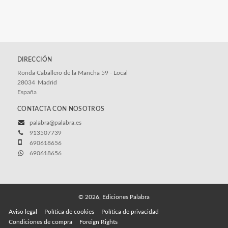
DIRECCIÓN
Ronda Caballero de la Mancha 59 - Local
28034
Madrid
España
CONTACTA CON NOSOTROS
palabra@palabra.es
913507739
690618656
690618656
© 2026, Ediciones Palabra
Aviso legal
Política de cookies
Política de privacidad
Condiciones de compra
Foreign Rights