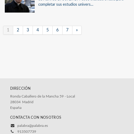
completar sus estudios univers...
1
2
3
4
5
6
7
»
DIRECCIÓN
Ronda Caballero de la Mancha 59 - Local
28034
Madrid
España
CONTACTA CON NOSOTROS
palabra@palabra.es
913507739