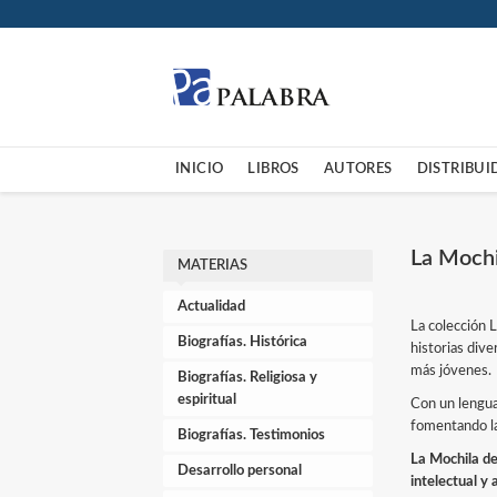
INICIO
LIBROS
AUTORES
DISTRIBUI
La Mochi
MATERIAS
Actualidad
La colección L
Biografías. Histórica
historias dive
más jóvenes.
Biografías. Religiosa y
espiritual
Con un lenguaj
fomentando la
Biografías. Testimonios
La Mochila de
Desarrollo personal
intelectual y 