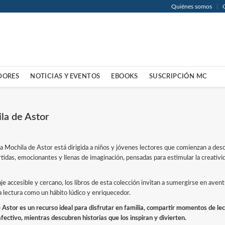
Quiénes somos
DORES
NOTICIAS Y EVENTOS
EBOOKS
SUSCRIPCIÓN MC
la de Astor
a Mochila de Astor está dirigida a niños y jóvenes lectores que comienzan a descu
rtidas, emocionantes y llenas de imaginación, pensadas para estimular la creativi
e accesible y cercano, los libros de esta colección invitan a sumergirse en avent
 lectura como un hábito lúdico y enriquecedor.
 Astor es un recurso ideal para disfrutar en familia, compartir momentos de lec
afectivo, mientras descubren historias que los inspiran y divierten.