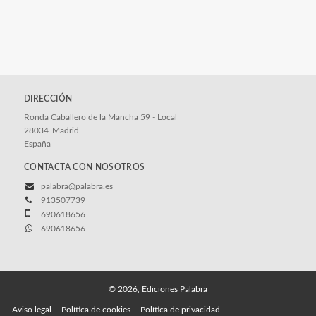
DIRECCIÓN
Ronda Caballero de la Mancha 59 - Local
28034
Madrid
España
CONTACTA CON NOSOTROS
palabra@palabra.es
913507739
690618656
690618656
© 2026, Ediciones Palabra
Aviso legal
Política de cookies
Política de privacidad