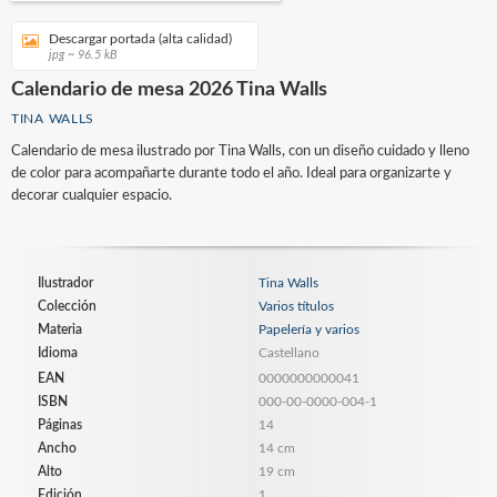
Descargar portada (alta calidad)
jpg ~ 96.5 kB
Calendario de mesa 2026 Tina Walls
TINA WALLS
Calendario de mesa ilustrado por Tina Walls, con un diseño cuidado y lleno
de color para acompañarte durante todo el año. Ideal para organizarte y
decorar cualquier espacio.
Ilustrador
Tina Walls
Colección
Varios títulos
Materia
Papelería y varios
Idioma
Castellano
EAN
0000000000041
ISBN
000-00-0000-004-1
Páginas
14
Ancho
14 cm
Alto
19 cm
Edición
1