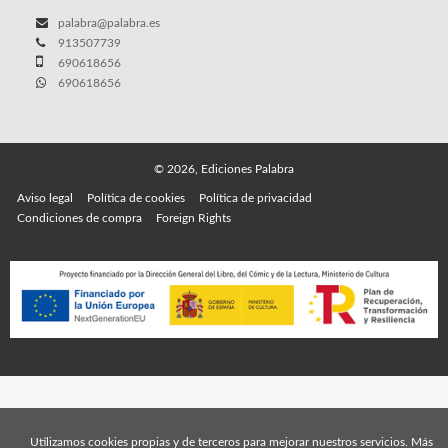
palabra@palabra.es
913507739
690618656
690618656
© 2026, Ediciones Palabra
Aviso legal
Política de cookies
Política de privacidad
Condiciones de compra
Foreign Rights
Utilizamos cookies propias y de terceros para mejorar nuestros servicios. Más