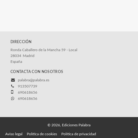
DIRECCIÓN
Ronda Caballero de la Mancha 59 - Local
28034
Madrid
España
CONTACTA CON NOSOTROS
palabra@palabra.es
913507739
690618656
690618656
© 2026, Ediciones Palabra
Aviso legal
Política de cookies
Política de privacidad