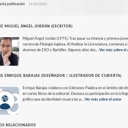
echa publicación
19-05-2023
E MIGUEL ÁNGEL JORDÁN (ESCRITOR)
Miguel Ángel Jordán (1975). Tras pasar su infancia y primera juven
carrera de Filología Inglesa. Al finalizar la Licenciatura, comienz
alumnos de ESO y Bachiller. Algunos años des...
Ver más sobre el 
E ENRIQUE BARAJAS (DISEÑADOR / ILUSTRADOR DE CUBIERTA)
Enrique Barajas colabora con Ediciones Palabra en el ámbito del dis
en varios libros de la editorial. Destaca su participación en la trilo
gráfico que da identidad visual a las p...
Ver más sobre el autor
ROS RELACIONADOS