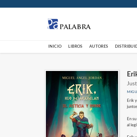
INICIO
LIBROS
AUTORES
DISTRIBUI
Eri
Just
MIGU
Erik 
juntos
En su
al leg