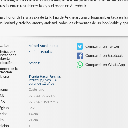
y sus amigos, Gunnar y Kodran, desempeñarán un papel decisivo en el destino fina
ras intentan restablecer la ley y el orden en Altenbruk.
ia y honor da fin a la saga de Erik, hijo de Árkhelan, una trilogía ambientada en 
as, lealtad y traición, amor y amistad, todos los elementos de un inolvidable y ap
scritor
Miguel Ángel Jordán
Compartir en Twitter
iseñador /
Enrique Barajas
lustrador de
Compartir en Facebook
ubierta
olección
Astor Jr
Compartir en WhatsApp
úmero en la
3
olección
ateria
Tienda Hacer Familia
,
Infantil y juvenil. A
partir de 12 años
dioma
Castellano
AN
9788413682716
SBN
978-84-1368-271-6
áginas
352
ncho
14 cm
lto
21 cm
dición
1