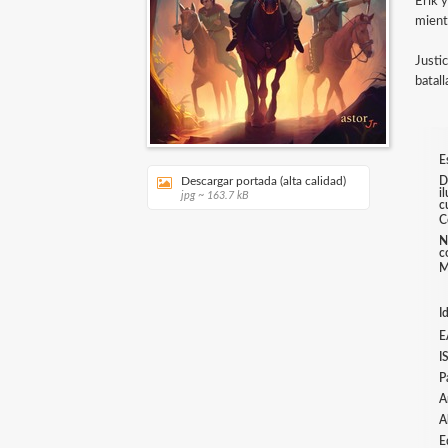
Erik 
mient
Justic
batall
E
Descargar portada (alta calidad)
D
i
jpg ~ 163.7 kB
c
C
N
c
M
I
E
I
P
A
A
E