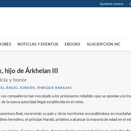
Quiénes somos
DORES
NOTICIAS Y EVENTOS
EBOOKS
SUSCRIPCIÓN MC
k, hijo de Árkhelan III
icia y honor
EL ÁNGEL JORDÁN
,
ENRIQUE BARAJAS
y sus compañeros han rescatado a los prisioneros rebeldes que se oponían a la tr
 de la nueva autoridad ilegal establecida en el reino.
 aventura final, recorrerán su país y otros territorios escondiéndose en montañas
ítimo heredero, el príncipe Harald, próximo a alcanzar la mayoría de edad en el exi