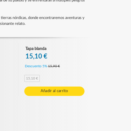
l de su pueblo y se enfrentarán a múltiples peligros
las tierras nórdicas, donde encontraremos aventuras y
asionante relato.
Tapa blanda
15,10 €
Descuento 5%
15,90 €
15,10 €
Añadir al carrito