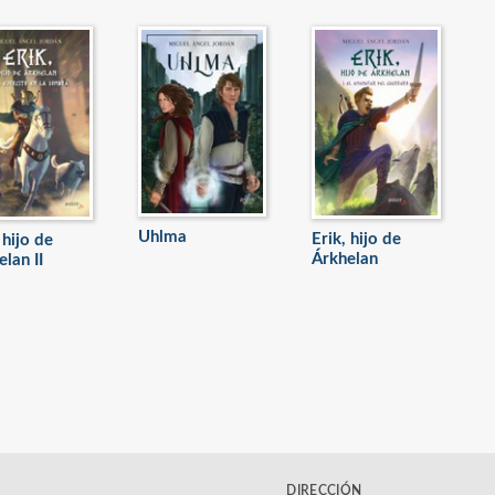
Uhlma
Erik, hijo de
 hijo de
Árkhelan
lan II
DIRECCIÓN