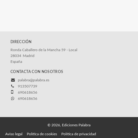
DIRECCIÓN
Ronda Caballero de la Mancha 59 - Local
28034
Madrid
España
CONTACTA CON NOSOTROS
palabra@palabra.es
913507739
690618656
690618656
© 2026, Ediciones Palabra
Aviso legal
Política de cookies
Política de privacidad