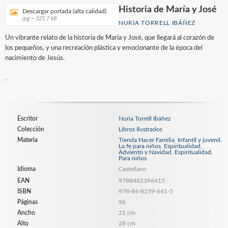
Historia de María y José
Descargar portada (alta calidad)
jpg ~ 325.7 kB
NURIA TORRELL IBÁÑEZ
Un vibrante relato de la historia de María y José, que llegará al corazón de
los pequeños, y una recreación plástica y emocionante de la época del
nacimiento de Jesús.
.
Escritor
Nuria Torrell Ibáñez
Colección
Libros Ilustrados
Materia
Tienda Hacer Familia
,
Infantil y juvenil.
La fe para niños
,
Espiritualidad.
Adviento y Navidad
,
Espiritualidad.
Para niños
Idioma
Castellano
EAN
9788482396415
ISBN
978-84-8239-641-5
Páginas
96
Ancho
21 cm
Alto
28 cm