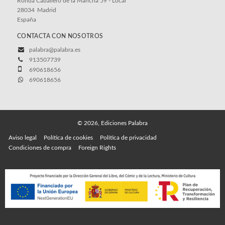
Ronda Caballero de la Mancha 59 - Local
28034
Madrid
España
CONTACTA CON NOSOTROS
palabra@palabra.es
913507739
690618656
690618656
© 2026, Ediciones Palabra
Aviso legal
Política de cookies
Política de privacidad
Condiciones de compra
Foreign Rights