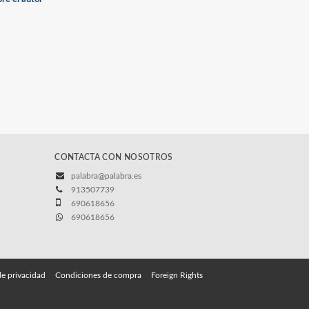
CONTACTA CON NOSOTROS
palabra@palabra.es
913507739
690618656
690618656
de privacidad
Condiciones de compra
Foreign Rights