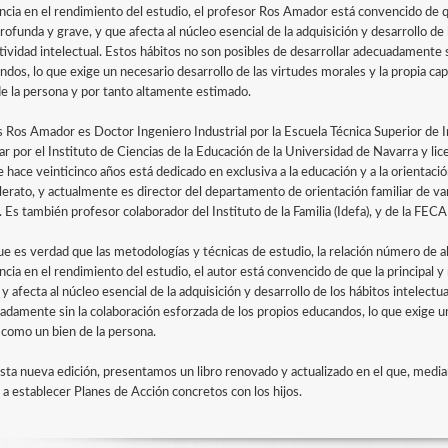
encia en el rendimiento del estudio, el profesor Ros Amador está convencido de q
ofunda y grave, y que afecta al núcleo esencial de la adquisición y desarrollo de 
tividad intelectual. Estos hábitos no son posibles de desarrollar adecuadamente s
ndos, lo que exige un necesario desarrollo de las virtudes morales y la propia cap
de la persona y por tanto altamente estimado.
s Ros Amador es Doctor Ingeniero Industrial por la Escuela Técnica Superior de 
ar por el Instituto de Ciencias de la Educación de la Universidad de Navarra y li
 hace veinticinco años está dedicado en exclusiva a la educación y a la orientació
llerato, y actualmente es director del departamento de orientación familiar de v
. Es también profesor colaborador del Instituto de la Familia (Idefa), y de la FEC
e es verdad que las metodologías y técnicas de estudio, la relación número de 
encia en el rendimiento del estudio, el autor está convencido de que la principal
y afecta al núcleo esencial de la adquisición y desarrollo de los hábitos intelectu
adamente sin la colaboración esforzada de los propios educandos, lo que exige un
 como un bien de la persona.
sta nueva edición, presentamos un libro renovado y actualizado en el que, median
 a establecer Planes de Acción concretos con los hijos.