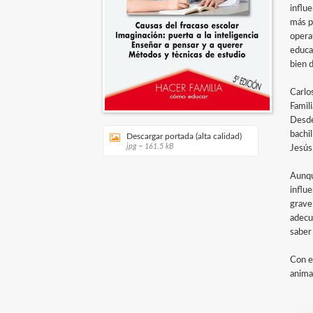
influ
más pr
opera
educa
bien 
Carlo
Famili
Desde
bachi
Descargar portada (alta calidad)
jpg ~ 161.5 kB
Jesús
Aunqu
influ
grave 
adecu
saber
Con e
anima