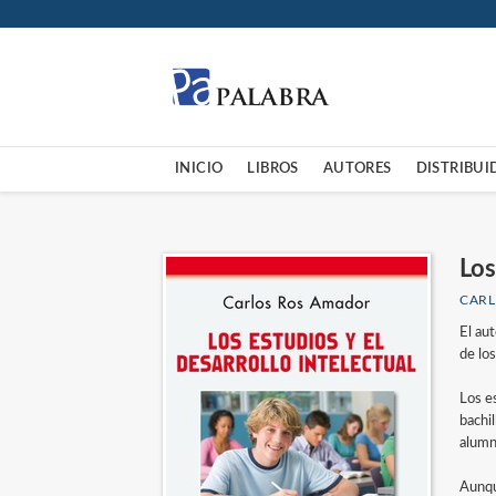
INICIO
LIBROS
AUTORES
DISTRIBUI
Los
CAR
El au
de los
Los e
bachil
alumn
Aunqu