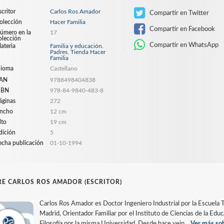
scritor
Carlos Ros Amador
Compartir en Twitter
olección
Hacer Familia
Compartir en Facebook
úmero en la
17
olección
Compartir en WhatsApp
ateria
Familia y educación.
Padres
,
Tienda Hacer
Familia
dioma
Castellano
AN
9788498404838
SBN
978-84-9840-483-8
áginas
272
ncho
12 cm
lto
19 cm
dición
5
echa publicación
01-10-1994
E CARLOS ROS AMADOR (ESCRITOR)
Carlos Ros Amador es Doctor Ingeniero Industrial por la Escuela T
Madrid, Orientador Familiar por el Instituto de Ciencias de la Edu
Filosofía por la misma Universidad. Desde hace vein...
Ver más sob