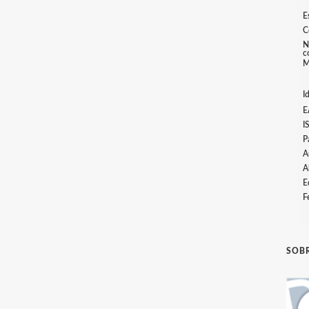
E
C
N
c
M
I
E
I
P
A
A
E
F
SOBR