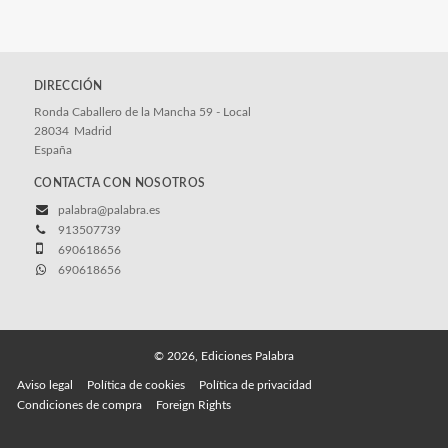
DIRECCIÓN
Ronda Caballero de la Mancha 59 - Local
28034
Madrid
España
CONTACTA CON NOSOTROS
palabra@palabra.es
913507739
690618656
690618656
© 2026, Ediciones Palabra
Aviso legal
Política de cookies
Política de privacidad
Condiciones de compra
Foreign Rights