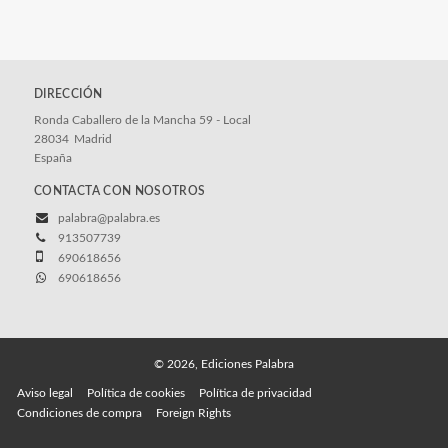
DIRECCIÓN
Ronda Caballero de la Mancha 59 - Local
28034
Madrid
España
CONTACTA CON NOSOTROS
palabra@palabra.es
913507739
690618656
690618656
© 2026, Ediciones Palabra
Aviso legal
Política de cookies
Política de privacidad
Condiciones de compra
Foreign Rights