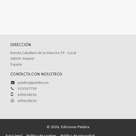
DIRECCIÓN
Ronda Caballero de la Mancha 59 - Local
28034
Madrid
España
CONTACTA CON NOSOTROS
palabra@palabra.es
913507739
690618656
690618656
© 2026, Ediciones Palabra
Aviso legal
Política de cookies
Política de privacidad