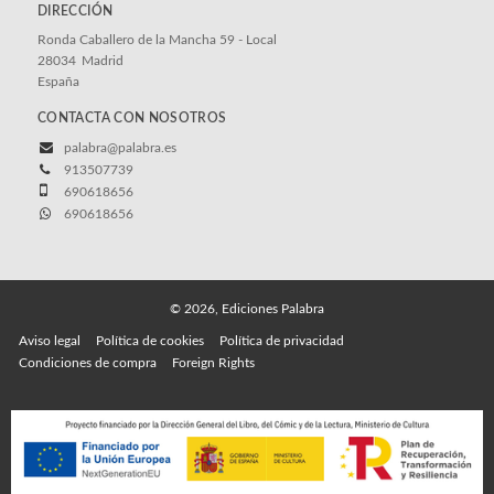
DIRECCIÓN
Ronda Caballero de la Mancha 59 - Local
28034
Madrid
España
CONTACTA CON NOSOTROS
palabra@palabra.es
913507739
690618656
690618656
© 2026, Ediciones Palabra
Aviso legal
Política de cookies
Política de privacidad
Condiciones de compra
Foreign Rights