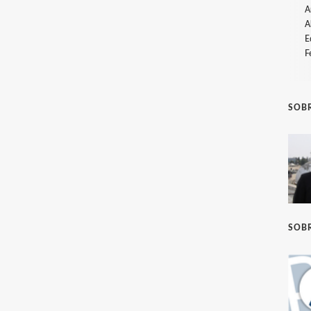
A
A
E
F
SOBR
SOBR