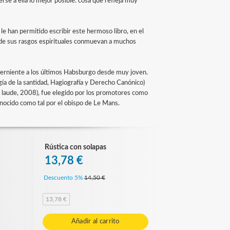
se a ella lo mejor posible: cosa que refleja muy
le han permitido escribir este hermoso libro, en el
s de sus rasgos espirituales conmuevan a muchos
ncerniente a los últimos Habsburgo desde muy joven.
a de la santidad, Hagiografía y Derecho Canónico)
 laude, 2008), fue elegido por los promotores como
conocido como tal por el obispo de Le Mans.
Rústica con solapas
13,78 €
Descuento 5%
14,50 €
13,78 €
Añadir al carrito