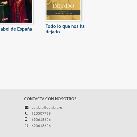
Todo lo que nos ha
sabel de España
dejado
CONTACTA CON NOSOTROS
palabra@palabra.es
913507739
690618656
690618656