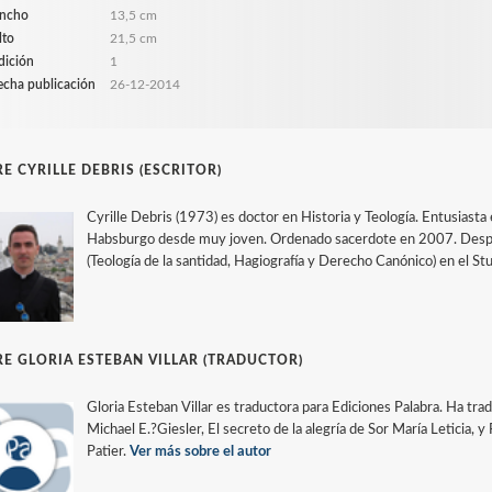
ncho
13,5 cm
lto
21,5 cm
dición
1
echa publicación
26-12-2014
E CYRILLE DEBRIS (ESCRITOR)
Cyrille Debris (1973) es doctor en Historia y Teología. Entusiasta
Habsburgo desde muy joven. Ordenado sacerdote en 2007. Despué
(Teología de la santidad, Hagiografía y Derecho Canónico) en el Stu
E GLORIA ESTEBAN VILLAR (TRADUCTOR)
Gloria Esteban Villar es traductora para Ediciones Palabra. Ha tr
Michael E.?Giesler, El secreto de la alegría de Sor María Leticia, y
Patier.
Ver más sobre el autor