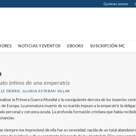
Quiénes somos
DORES
NOTICIAS Y EVENTOS
EBOOKS
SUSCRIPCIÓN MC
a
ato íntimo de una emperatriz
LLE DEBRIS
,
GLORIA ESTEBAN VILLAR
finalizar la Primera Guerra Mundial y la consiguiente derrota de los imperios cent
s de Europa. La prematura muerte de su marido impuso a la emperatriz la obligaci
do personal y con poca ayuda. La profunda formación cristiana que había recibido 
stancias.
ue siempre me impresionó de ella fue su serenidad, nacida de un total abandono en