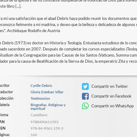
anza de la Iglesia y de su constante búsqueda de la voluntad de Dios para someter
te libro [...].
ra mí una satisfacción que el abad Debris haya podido reunir los documentos que 
econozco fielmente a mi madrina, y deseo que la belleza y delicadeza de alguno
res". Archiduque Rodolfo de Austria
le Debris (1973) es doctor en Historia y Teología. Entusiasta estudioso de lo co
ado sacerdote en 2007. Después de completar los cursos especializados (Teologí
 Studium de la Congregación para las Causas de los Santos (Vaticano, Summa cum
lador para la causa de Beatificación de la Sierva de Dios, la emperatriz Zita y re
scritor
Cyrille Debris
Compartir en Twitter
raductor
Gloria Esteban Villar
Compartir en Facebook
olección
Testimonios
ateria
Biografías. Religiosa y
Compartir en WhatsApp
espiritual
dioma
Castellano
AN
9788490611593
SBN
978-84-9061-159-3
áginas
160