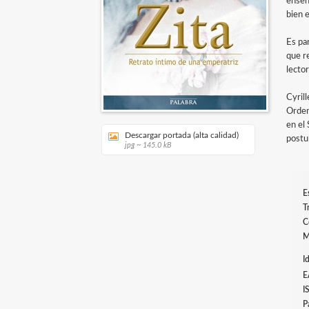
enseñ
bien es
Es pa
que r
lecto
Cyril
Orden
en el
Descargar portada (alta calidad)
postu
jpg ~ 145.0 kB
E
T
C
M
I
E
I
P