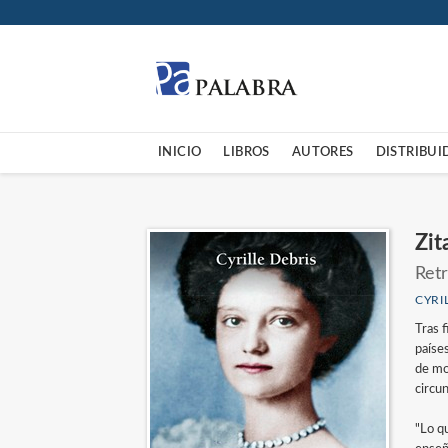
INICIO
LIBROS
AUTORES
DISTRIBUI
Zit
Retr
CYRI
Tras 
paíse
de mo
circun
"Lo q