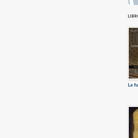
LIB
La fu